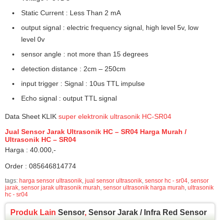
Static Current : Less Than 2 mA
output signal : electric frequency signal, high level 5v, low
level 0v
sensor angle : not more than 15 degrees
detection distance : 2cm – 250cm
input trigger : Signal : 10us TTL impulse
Echo signal : output TTL signal
Data Sheet KLIK
super elektronik ultrasonik HC-SR04
Jual Sensor Jarak Ultrasonik HC – SR04 Harga Murah /
Ultrasonik HC – SR04
Harga : 40.000,-
Order : 085646814774
tags:
harga sensor ultrasonik
,
jual sensor ultrasonik
,
sensor hc - sr04
,
sensor
jarak
,
sensor jarak ultrasonik murah
,
sensor ultrasonik harga murah
,
ultrasonik
hc - sr04
Produk Lain
Sensor
,
Sensor Jarak / Infra Red Sensor