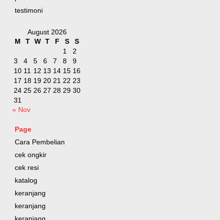
testimoni
August 2026
M
T
W
T
F
S
S
1
2
3
4
5
6
7
8
9
10
11
12
13
14
15
16
17
18
19
20
21
22
23
24
25
26
27
28
29
30
31
« Nov
Page
Cara Pembelian
cek ongkir
cek resi
katalog
keranjang
keranjang
keranjang